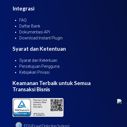
Integrasi
FAQ
Daftar Bank
Dokumentasi API
Download Instant Plugin
Syarat dan Ketentuan
Syarat dan Ketentuan
Persetujuan Pengguna
Kebijakan Privasi
Keamanan Terbaik untuk Semua
Transaksi Bisnis
FDS (Fraud Detection System)