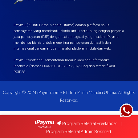
iPaymu (PT Inti Prima Mandiri Utama) adalah platform solusi
pembayaran yang membantu bisnis untuk terhubung dengan penyedia
jasa pembayaran (PJP) dengan satu integrasi yang mudah. iPaymu
membantu bisnis untuk menerima pembayaran domestik dan
internasional dengan mudah melalui platform mobile dan web.
iPaymu terdaftar di Kementerian Komunikasi dan Informatika
Indonesia (Nomor: 004433.01/DJAI.PSE/07/2022) dan tersertifikasi
PCIDSS
Copyright © 2024 iPaymu.com - PT. Inti Prima Mandiri Utama. All Rights
Reserved.
Program Referral Freelancer
|
Program Referral Admin Sosmed