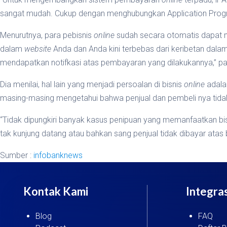
sangat mudah. Cukup dengan menghubungkan Application Program
Menurutnya, para pebisnis
online
sudah secara otomatis dapat m
dalam
website
Anda dan Anda kini terbebas dari keribetan dal
mendapatkan notifkasi atas pembayaran yang dilakukannya,” pa
Dia menilai, hal lain yang menjadi persoalan di bisnis
online
adala
masing-masing mengetahui bahwa penjual dan pembeli nya tidak 
“Tidak dipungkiri banyak kasus penipuan yang memanfaatkan bi
tak kunjung datang atau bahkan sang penjual tidak dibayar atas 
Sumber :
infobanknews
Kontak Kami
Integras
Blog
FAQ