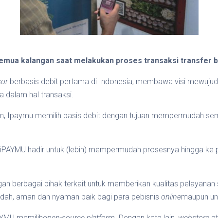
mua kalangan saat melakukan proses transaksi transfer b
sor
berbasis debit pertama di Indonesia, membawa visi mewujud
dalam hal transaksi.
, Ipaymu memilih basis debit dengan tujuan mempermudah semu
, iPAYMU hadir untuk (lebih) mempermudah prosesnya hingga ke 
n berbagai pihak terkait untuk memberikan kualitas pelayanan
dah, aman dan nyaman baik bagi para pebisnis
online
maupun un
AYMU memilih
open-source platform.
Dengan kata lain,
webstore
a