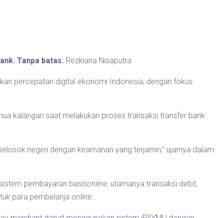
ank. Tanpa batas.
Rezkiana Nisaputra
kan percepatan digital ekonomi Indonesia, dengan fokus
a kalangan saat melakukan proses transaksi transfer bank
pelosok negeri dengan keamanan yang terjamin,” ujarnya dalam
 sistem pembayaran basis
online,
utamanya transaksi debit,
tuk para pembelanja
online
.
tau
merchant
dapat menggunakan sistem iPAYMU dengan