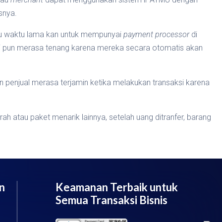
snya.
rlu waktu lama kan untuk mempunyai
payment processor
di
li pun merasa tenang karena mereka secara otomatis akan
 penjual merasa terjamin ketika melakukan transaksi karena
 atau paket menarik lainnya, setelah uang ditranfer, barang
n
Keamanan Terbaik untuk
Semua Transaksi Bisnis