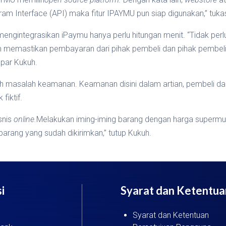
 Interface (API) maka fitur IPAYMU pun siap digunakan,” tuka
engintegrasikan iPaymu hanya perlu hitungan menit. “Tidak pe
am memastikan pembayaran dari pihak pembeli dan pihak pembe
par Kukuh.
h masalah keamanan. Keamanan disini dalam artian, pembeli dan
fiktif.
snis
online.
Melakukan iming-iming barang dengan harga supermurah
barang yang sudah dikirimkan,” tutup Kukuh.
i
Syarat dan Ketentua
Syarat dan Ketentuan