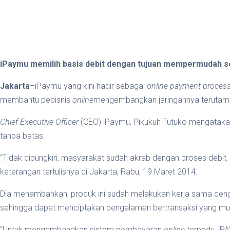
iPaymu memilih basis debit dengan tujuan mempermudah se
Jakarta
–iPaymu yang kini hadir sebagai
online payment proces
membantu pebisnis
online
mengembangkan jaringannya terutama 
Chief Executive Officer
(CEO) iPaymu, Pikukuh Tutuko mengatakan
tanpa batas.
“Tidak dipungkiri, masyarakat sudah akrab dengan proses debit
keterangan tertulisnya di Jakarta, Rabu, 19 Maret 2014.
Dia menambahkan, produk ini sudah melakukan kerja sama denga
sehingga dapat menciptakan pengalaman bertransaksi yang mu
“Untuk mengembangkan sistem pembayaran
online
terpadu, iP