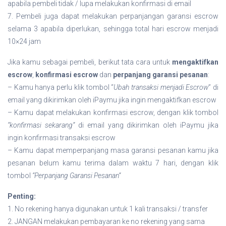
apabila pembeli tidak / lupa melakukan konfirmasi di email
7. Pembeli juga dapat melakukan perpanjangan garansi escrow
selama 3 apabila diperlukan, sehingga total hari escrow menjadi
10×24 jam
Jika kamu sebagai pembeli, berikut tata cara untuk
mengaktifkan
escrow
,
konfirmasi escrow
dan
perpanjang garansi pesanan
:
– Kamu hanya perlu klik tombol “
Ubah transaksi menjadi Escrow
” di
email yang dikirimkan oleh iPaymu jika ingin mengaktifkan escrow
– Kamu dapat melakukan konfirmasi escrow, dengan klik tombol
“konfirmasi sekarang”
di email yang dikirimkan oleh iPaymu jika
ingin konfirmasi transaksi escrow
– Kamu dapat memperpanjang masa garansi pesanan kamu jika
pesanan belum kamu terima dalam waktu 7 hari, dengan klik
tombol
“Perpanjang Garansi Pesanan”
Penting:
1. No rekening hanya digunakan untuk 1 kali transaksi / transfer
2. JANGAN melakukan pembayaran ke no rekening yang sama