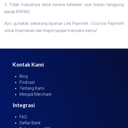
3. Tidak masuknya dana karena kelalaian user bukan tanggung
jawab IPAYMU
Ayo, gunakan sekarang layanan Link Payment / Escrow Payment
untuk Keamanan dan Kepercayaan transaksi kamu!
Kontak Kami
Blog
Podcast
Tentang Kami
Menjadi Merchant
Integrasi
FAQ
Daftar Bank