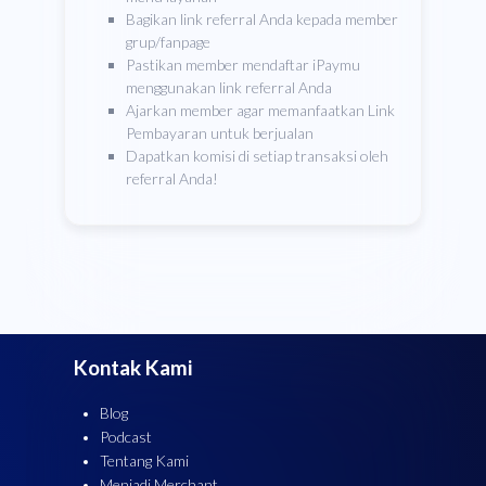
Bagikan link referral Anda kepada member
grup/fanpage
Pastikan member mendaftar iPaymu
menggunakan link referral Anda
Ajarkan member agar memanfaatkan Link
Pembayaran untuk berjualan
Dapatkan komisi di setiap transaksi oleh
referral Anda!
Kontak Kami
Blog
Podcast
Tentang Kami
Menjadi Merchant